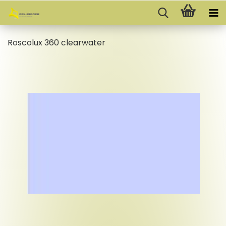
Ros­co­lux 360 cle­ar­wa­ter