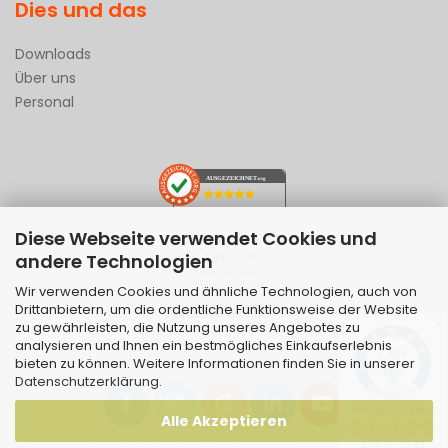
Dies und das
Downloads
Über uns
Personal
AUSGEZEICHNET
.org
Diese Webseite verwendet Cookies und
SEHR GUT
andere Technologien
4.94
/ 5.00
1.229 Bewertungen
von hier, amazon.de,
Wir verwenden Cookies und ähnliche Technologien, auch von
ebay.de
Drittanbietern, um die ordentliche Funktionsweise der Website
Hinweis zu den Bewertungen
✕
zu gewährleisten, die Nutzung unseres Angebotes zu
analysieren und Ihnen ein bestmögliches Einkaufserlebnis
bieten zu können. Weitere Informationen finden Sie in unserer
Datenschutzerklärung
.
Alle Akzeptieren