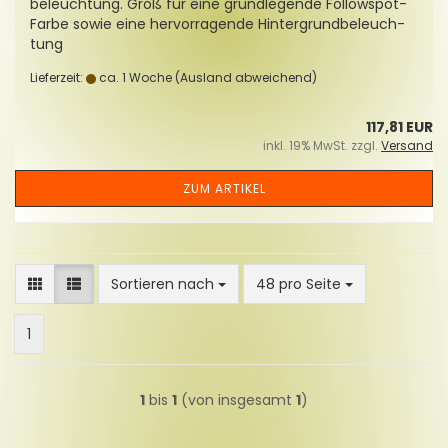
be­leuch­tung. Groß für eine grund­le­gen­de Followspot-​
Farbe sowie eine her­vor­ra­gen­de Hin­ter­grund­be­leuch­
tung
Lieferzeit:
ca. 1 Woche
(Ausland abweichend)
117,81 EUR
inkl. 19% MwSt. zzgl.
Versand
ZUM ARTIKEL
Sortieren nach
pro Seite
Sortieren nach
48 pro Seite
1
1
bis
1
(von insgesamt
1
)