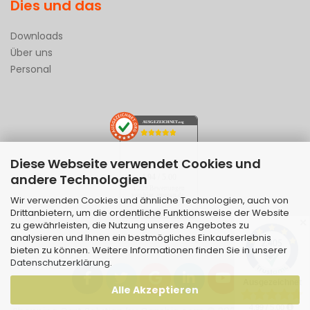
Dies und das
Downloads
Über uns
Personal
AUSGEZEICHNET
.org
Diese Webseite verwendet Cookies und
SEHR GUT
andere Technologien
4.94
/ 5.00
1.229 Bewertungen
von hier, amazon.de,
Wir verwenden Cookies und ähnliche Technologien, auch von
ebay.de
Drittanbietern, um die ordentliche Funktionsweise der Website
Hinweis zu den Bewertungen
✕
zu gewährleisten, die Nutzung unseres Angebotes zu
analysieren und Ihnen ein bestmögliches Einkaufserlebnis
bieten zu können. Weitere Informationen finden Sie in unserer
Datenschutzerklärung
.
Alle Akzeptieren