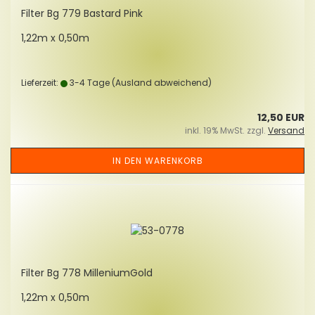
Fil­ter Bg 779 Bas­tard Pink
1,22m x 0,50m
Lieferzeit:
3-4 Tage
(Ausland abweichend)
12,50 EUR
inkl. 19% MwSt. zzgl.
Versand
IN DEN WARENKORB
Fil­ter Bg 778 Mil­le­ni­um­Gold
1,22m x 0,50m