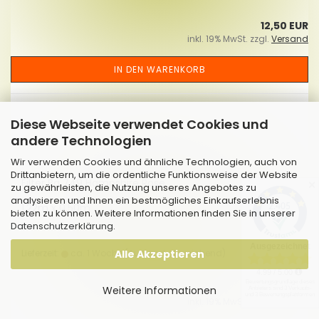
12,50 EUR
inkl. 19% MwSt. zzgl.
Versand
IN DEN WARENKORB
Diese Webseite verwendet Cookies und
andere Technologien
Wir verwenden Cookies und ähnliche Technologien, auch von
Drittanbietern, um die ordentliche Funktionsweise der Website
Fil­ter Bg 749 Hamp­shire Rose
✕
zu gewährleisten, die Nutzung unseres Angebotes zu
analysieren und Ihnen ein bestmögliches Einkaufserlebnis
1,22m x 0,50m
bieten zu können. Weitere Informationen finden Sie in unserer
Datenschutzerklärung
.
Lieferzeit:
ca. 1 Woche
Alle Akzeptieren
(Ausland abweichend)
12,50 EUR
Weitere Informationen
inkl. 19% MwSt. zzgl.
Versand