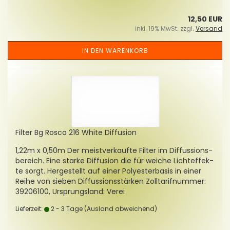
12,50 EUR
inkl. 19% MwSt. zzgl.
Versand
IN DEN WARENKORB
Fil­ter Bg Rosco 216 White Dif­fu­si­on
1,22m x 0,50m Der meist­ver­kauf­te Fil­ter im Dif­fus­si­ons­
be­reich. Eine star­ke Dif­fu­si­on die für wei­che Licht­ef­fek­
te sorgt. Her­ge­stellt auf einer Po­ly­es­ter­ba­sis in einer
Reihe von sie­ben Dif­fus­si­ons­stär­ken Zoll­ta­rif­num­mer:
39206100, Ur­sprungs­land: Verei
Lieferzeit:
2 - 3 Tage
(Ausland abweichend)