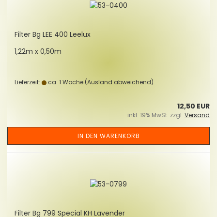
Fil­ter Bg LEE 400 Lee­lux
1,22m x 0,50m
Lieferzeit:
ca. 1 Woche
(Ausland abweichend)
12,50 EUR
inkl. 19% MwSt. zzgl.
Versand
IN DEN WARENKORB
Fil­ter Bg 799 Spe­cial KH La­ven­der