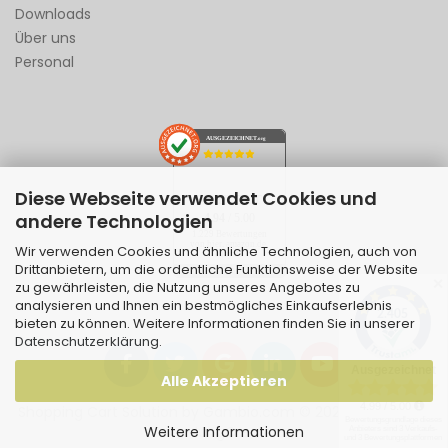
Downloads
Über uns
Personal
AUSGEZEICHNET
.org
Diese Webseite verwendet Cookies und
SEHR GUT
andere Technologien
4.94
/ 5.00
1.229 Bewertungen
von hier, amazon.de,
Wir verwenden Cookies und ähnliche Technologien, auch von
ebay.de
Drittanbietern, um die ordentliche Funktionsweise der Website
Hinweis zu den Bewertungen
✕
zu gewährleisten, die Nutzung unseres Angebotes zu
analysieren und Ihnen ein bestmögliches Einkaufserlebnis
bieten zu können. Weitere Informationen finden Sie in unserer
Datenschutzerklärung
.
Alle Akzeptieren
Shopping Cart Solution
by Gambio.com © 2026 | Template
Weitere Informationen
von
JungCreative
.