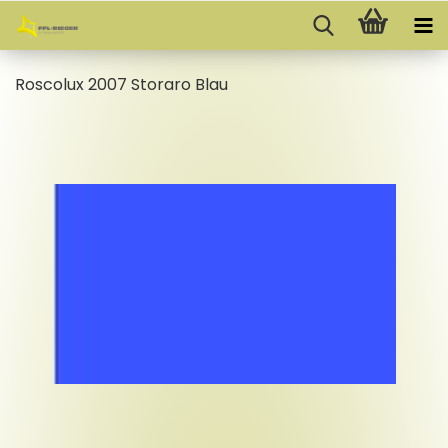
Ros­co­lux 2007 Stor­a­ro Blau