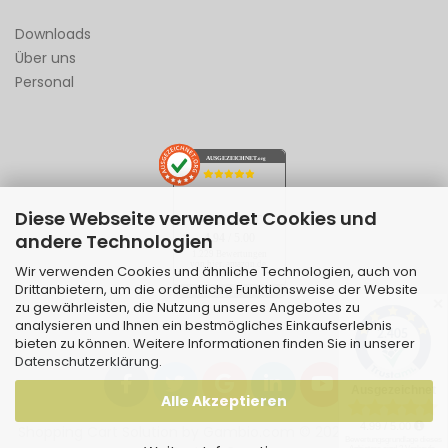
Downloads
Über uns
Personal
AUSGEZEICHNET
.org
Diese Webseite verwendet Cookies und
SEHR GUT
andere Technologien
4.94
/ 5.00
1.229 Bewertungen
von hier, amazon.de,
Wir verwenden Cookies und ähnliche Technologien, auch von
ebay.de
Drittanbietern, um die ordentliche Funktionsweise der Website
Hinweis zu den Bewertungen
✕
zu gewährleisten, die Nutzung unseres Angebotes zu
analysieren und Ihnen ein bestmögliches Einkaufserlebnis
bieten zu können. Weitere Informationen finden Sie in unserer
Datenschutzerklärung
.
Alle Akzeptieren
Shopping Cart Solution
by Gambio.com © 2026 | Template