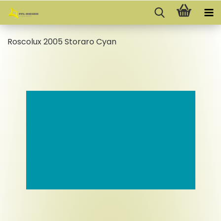
Ros­co­lux 2005 Stor­a­ro Cyan