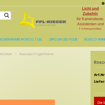
Licht und
Suche...
Zubehör
für Kameraleute,
Assistenten und
Lichtgestalter
BOGENWARE ROSCO / LEE
ZIRCON LED FOLIE
ROSCO WIN
LIEN
LICHT UND ZUBEHÖR
RESTPOSTEN
»
OSCOLUX
Roscolux 17 Light Flame
Ros­c
Art.Nr.
Liefer
Die 