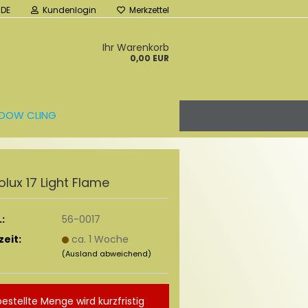
DE
Kundenlogin
Merkzettel
Ihr Warenkorb
0,00 EUR
DOW CLING
o­lux 17 Light Flame
:
56-0017
zeit:
ca. 1 Woche
(Ausland abweichend)
bestellte Menge wird kurzfristig