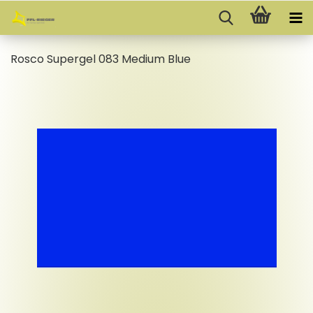
Rosco Su­per­gel 083 Me­di­um Blue