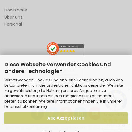
Downloads
Über uns
Personal
AUSGEZEICHNET
.org
Diese Webseite verwendet Cookies und
SEHR GUT
andere Technologien
4.94
/ 5.00
1.229 Bewertungen
von hier, amazon.de,
Wir verwenden Cookies und ähnliche Technologien, auch von
ebay.de
Drittanbietern, um die ordentliche Funktionsweise der Website
Hinweis zu den Bewertungen
✕
zu gewährleisten, die Nutzung unseres Angebotes zu
analysieren und Ihnen ein bestmögliches Einkaufserlebnis
bieten zu können. Weitere Informationen finden Sie in unserer
Datenschutzerklärung
.
Alle Akzeptieren
Shopping Cart Solution
by Gambio.com © 2026 | Template