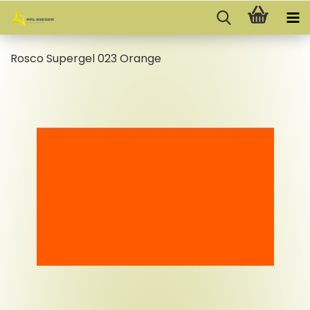
Rosco Su­per­gel 023 Oran­ge