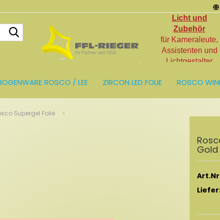
Licht und
Suche...
Zubehör
für Kameraleute,
Assistenten und
Lichtgestalter
BOGENWARE ROSCO / LEE
ZIRCON LED FOLIE
ROSCO WIN
LIEN
LICHT UND ZUBEHÖR
RESTPOSTEN
»
sco Supergel Folie
Rosco
Gold
Art.Nr.
Liefer