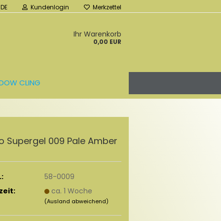
DE
Kundenlogin
Merkzettel
Ihr Warenkorb
0,00 EUR
DOW CLING
 Su­per­gel 009 Pale Amber
:
58-0009
zeit:
ca. 1 Woche
(Ausland abweichend)