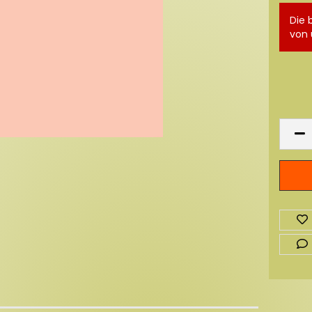
Die 
von 