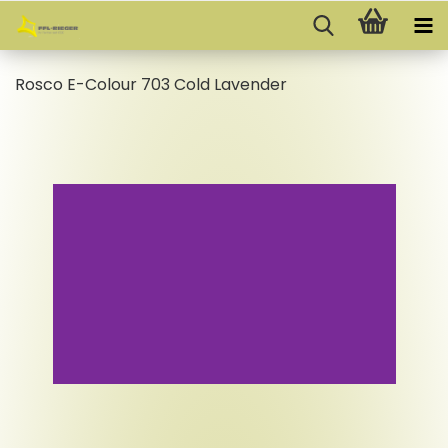
Rosco E-​Colour 703 Cold La­ven­der