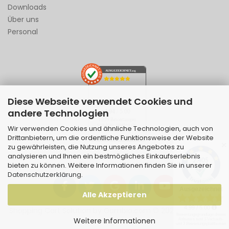
Downloads
Über uns
Personal
AUSGEZEICHNET
.org
Diese Webseite verwendet Cookies und
SEHR GUT
andere Technologien
4.94
/ 5.00
1.229 Bewertungen
von hier, amazon.de,
Wir verwenden Cookies und ähnliche Technologien, auch von
ebay.de
Drittanbietern, um die ordentliche Funktionsweise der Website
Hinweis zu den Bewertungen
✕
zu gewährleisten, die Nutzung unseres Angebotes zu
analysieren und Ihnen ein bestmögliches Einkaufserlebnis
bieten zu können. Weitere Informationen finden Sie in unserer
Datenschutzerklärung
.
Alle Akzeptieren
Shopping Cart Solution
by Gambio.com © 2026 | Template
Weitere Informationen
von
JungCreative
.