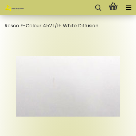
Rosco E-​Colour 452 1/16 White Dif­fu­si­on