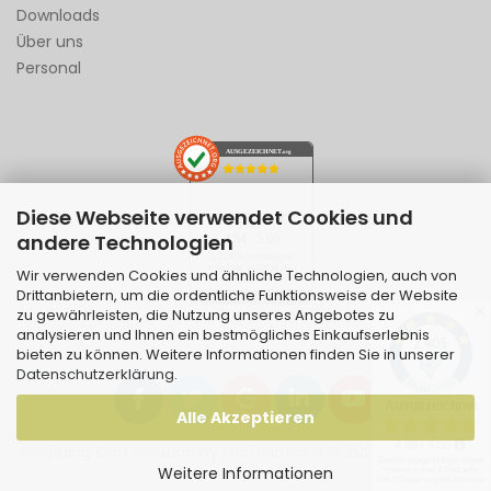
Downloads
Über uns
Personal
AUSGEZEICHNET
.org
Diese Webseite verwendet Cookies und
SEHR GUT
andere Technologien
4.94
/ 5.00
1.229 Bewertungen
von hier, amazon.de,
Wir verwenden Cookies und ähnliche Technologien, auch von
ebay.de
Drittanbietern, um die ordentliche Funktionsweise der Website
Hinweis zu den Bewertungen
✕
zu gewährleisten, die Nutzung unseres Angebotes zu
analysieren und Ihnen ein bestmögliches Einkaufserlebnis
bieten zu können. Weitere Informationen finden Sie in unserer
Datenschutzerklärung
.
Alle Akzeptieren
Shopping Cart Solution
by Gambio.com © 2026 | Template
Weitere Informationen
von
JungCreative
.