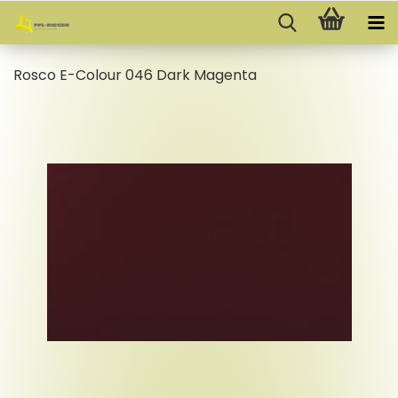
Rosco E-​Colour 046 Dark Ma­gen­ta