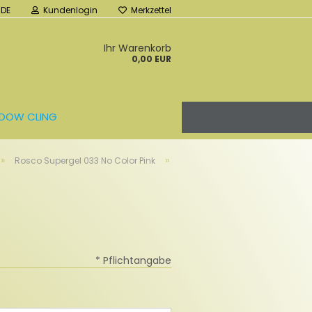
DE
Kundenlogin
Merkzettel
Ihr Warenkorb
0,00 EUR
DOW CLING
»
»
Rosco Supergel 033 No Color Pink
* Pflichtangabe