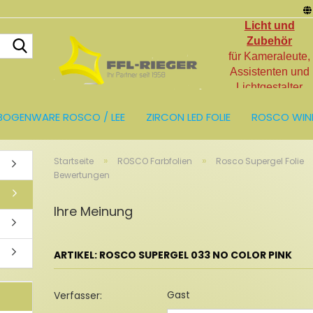
Licht und
Suche...
Zubehör
für Kameraleute,
Assistenten und
Lichtgestalter
BOGENWARE ROSCO / LEE
ZIRCON LED FOLIE
ROSCO WIN
LIEN
LICHT UND ZUBEHÖR
RESTPOSTEN
»
»
Startseite
ROSCO Farbfolien
Rosco Supergel Folie
Bewertungen
Ihre Meinung
ARTIKEL: ROSCO SUPERGEL 033 NO COLOR PINK
Gast
Verfasser: