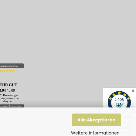
AUSGEZEICHNET
.org
EHR GUT
✕
4.94
/ 5.00
29 Bewertungen
 hier, amazon.de,
ebay.de
s zu den Bewertungen
Alle Akzeptieren
Weitere Informationen