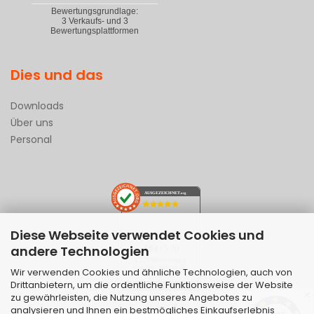
Dies und das
Downloads
Über uns
Personal
AUSGEZEICHNET
.org
Diese Webseite verwendet Cookies und
SEHR GUT
andere Technologien
4.94
/ 5.00
1.229 Bewertungen
von hier, amazon.de,
Wir verwenden Cookies und ähnliche Technologien, auch von
ebay.de
Drittanbietern, um die ordentliche Funktionsweise der Website
Hinweis zu den Bewertungen
✕
zu gewährleisten, die Nutzung unseres Angebotes zu
analysieren und Ihnen ein bestmögliches Einkaufserlebnis