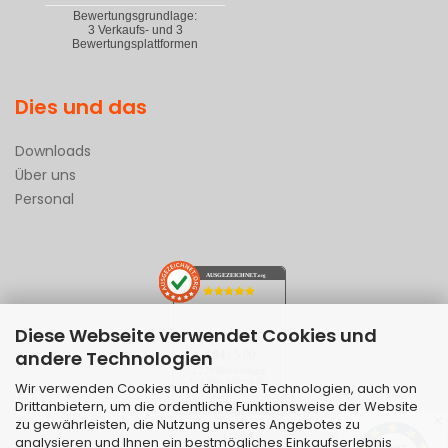
Dies und das
Downloads
Über uns
Personal
AUSGEZEICHNET
.org
Diese Webseite verwendet Cookies und
SEHR GUT
andere Technologien
4.94
/ 5.00
1.229 Bewertungen
von hier, amazon.de,
Wir verwenden Cookies und ähnliche Technologien, auch von
ebay.de
Drittanbietern, um die ordentliche Funktionsweise der Website
Hinweis zu den Bewertungen
✕
zu gewährleisten, die Nutzung unseres Angebotes zu
analysieren und Ihnen ein bestmögliches Einkaufserlebnis