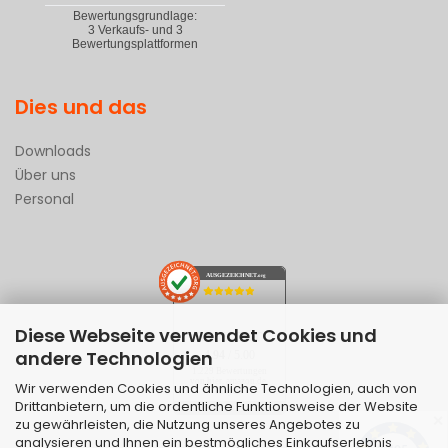
Dies und das
Downloads
Über uns
Personal
AUSGEZEICHNET
.org
Diese Webseite verwendet Cookies und
SEHR GUT
andere Technologien
4.94
/ 5.00
1.229 Bewertungen
von hier, amazon.de,
Wir verwenden Cookies und ähnliche Technologien, auch von
ebay.de
Drittanbietern, um die ordentliche Funktionsweise der Website
Hinweis zu den Bewertungen
✕
zu gewährleisten, die Nutzung unseres Angebotes zu
analysieren und Ihnen ein bestmögliches Einkaufserlebnis