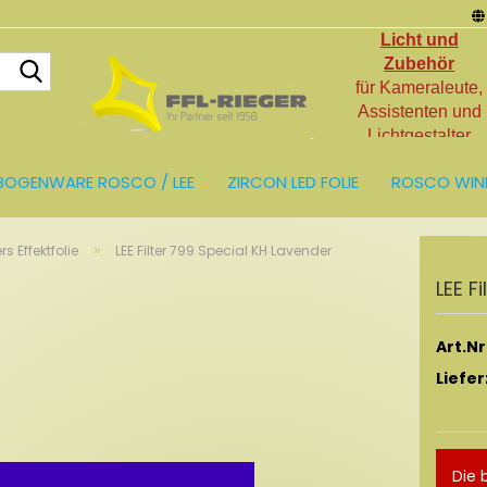
Licht und
Suche...
Zubehör
für Kameraleute,
Assistenten und
Lichtgestalter
BOGENWARE ROSCO / LEE
ZIRCON LED FOLIE
ROSCO WIN
LIEN
LICHT UND ZUBEHÖR
RESTPOSTEN
»
ers Effektfolie
LEE Filter 799 Special KH Lavender
LEE Fi
Art.Nr.
Liefer
Die 