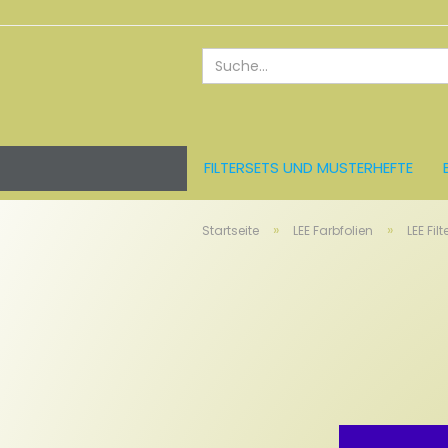
FILTERSETS UND MUSTERHEFTE
ROSCO FARBFOLIEN
LEE FARBFO
»
»
Startseite
LEE Farbfolien
LEE Filt