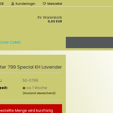
DE
Kundenlogin
Merkzettel
Ihr Warenkorb
0,00 EUR
DOW CLING
l­ter 799 Spe­cial KH La­ven­der
:
50-0799
zeit:
ca. 1 Woche
(Ausland abweichend)
bestellte Menge wird kurzfristig