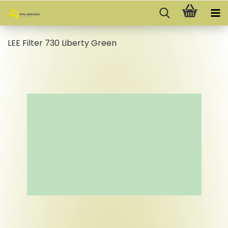
LEE Fil­ter 730 Li­ber­ty Green