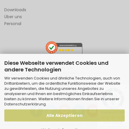
Downloads
Über uns
Personal
AUSGEZEICHNET
.org
Diese Webseite verwendet Cookies und
SEHR GUT
andere Technologien
4.94
/ 5.00
1.229 Bewertungen
von hier, amazon.de,
Wir verwenden Cookies und ähnliche Technologien, auch von
ebay.de
Drittanbietern, um die ordentliche Funktionsweise der Website
Hinweis zu den Bewertungen
✕
zu gewährleisten, die Nutzung unseres Angebotes zu
analysieren und Ihnen ein bestmögliches Einkaufserlebnis
bieten zu können. Weitere Informationen finden Sie in unserer
Datenschutzerklärung
.
Alle Akzeptieren
Shopping Cart Solution
by Gambio.com © 2026 | Template