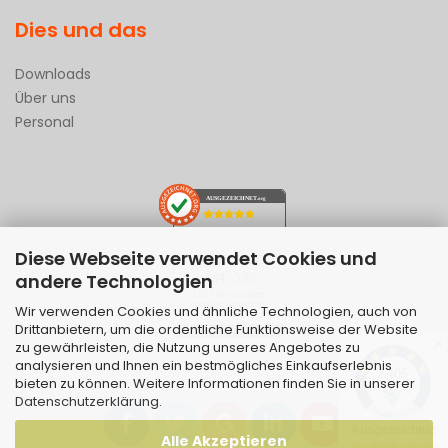
Dies und das
Downloads
Über uns
Personal
AUSGEZEICHNET
.org
Diese Webseite verwendet Cookies und
SEHR GUT
andere Technologien
4.94
/ 5.00
1.229 Bewertungen
von hier, amazon.de,
Wir verwenden Cookies und ähnliche Technologien, auch von
ebay.de
Drittanbietern, um die ordentliche Funktionsweise der Website
Hinweis zu den Bewertungen
✕
zu gewährleisten, die Nutzung unseres Angebotes zu
analysieren und Ihnen ein bestmögliches Einkaufserlebnis
bieten zu können. Weitere Informationen finden Sie in unserer
Datenschutzerklärung
.
Alle Akzeptieren