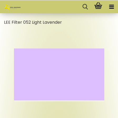
LEE Fil­ter 052 Light La­ven­der