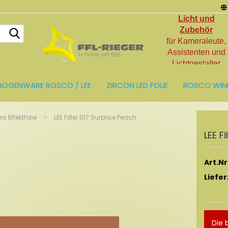
Licht und
Suche...
Zubehör
für Kameraleute,
Assistenten und
Lichtgestalter
BOGENWARE ROSCO / LEE
ZIRCON LED FOLIE
ROSCO WIN
LIEN
LICHT UND ZUBEHÖR
RESTPOSTEN
»
ers Effektfolie
LEE Filter 017 Surprise Peach
LEE Fi
Art.Nr.
Liefer
Die 