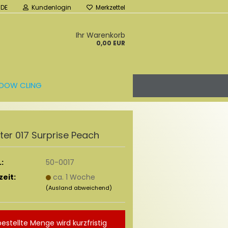
DE
Kundenlogin
Merkzettel
Ihr Warenkorb
0,00 EUR
DOW CLING
l­ter 017 Sur­pri­se Peach
:
50-0017
zeit:
ca. 1 Woche
(Ausland abweichend)
bestellte Menge wird kurzfristig