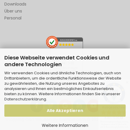
Downloads
Über uns
Personal
AUSGEZEICHNET
.org
Diese Webseite verwendet Cookies und
SEHR GUT
andere Technologien
4.94
/ 5.00
1.229 Bewertungen
von hier, amazon.de,
Wir verwenden Cookies und ähnliche Technologien, auch von
ebay.de
Drittanbietern, um die ordentliche Funktionsweise der Website
Hinweis zu den Bewertungen
✕
zu gewährleisten, die Nutzung unseres Angebotes zu
analysieren und Ihnen ein bestmögliches Einkaufserlebnis
bieten zu können. Weitere Informationen finden Sie in unserer
Datenschutzerklärung
.
Alle Akzeptieren
Shopping Cart Solution
by Gambio.com © 2026 | Template
Weitere Informationen
von
JungCreative
.