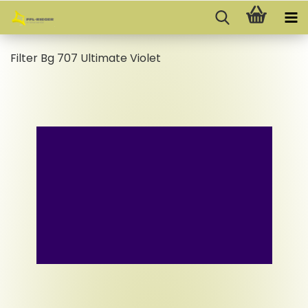
Fil­ter Bg 707 Ul­ti­ma­te Vio­let