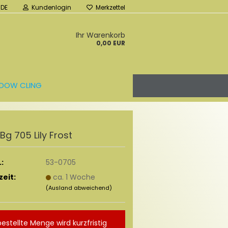
DE
Kundenlogin
Merkzettel
Ihr Warenkorb
0,00 EUR
DOW CLING
r Bg 705 Lily Frost
:
53-0705
zeit:
ca. 1 Woche
(Ausland abweichend)
bestellte Menge wird kurzfristig