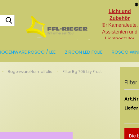
Licht und
Suche...
Zubehör
für Kameraleute,
Assistenten und
Lichtgestalter
BOGENWARE ROSCO / LEE
ZIRCON LED FOLIE
ROSCO WIN
LIEN
LICHT UND ZUBEHÖR
RESTPOSTEN
»
»
Bogenware Normalfolie
Filter Bg 705 Lily Frost
Fil­te
Art.Nr.
Liefer
Die 