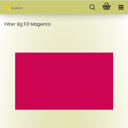
Fil­ter Bg 113 Ma­gen­ta