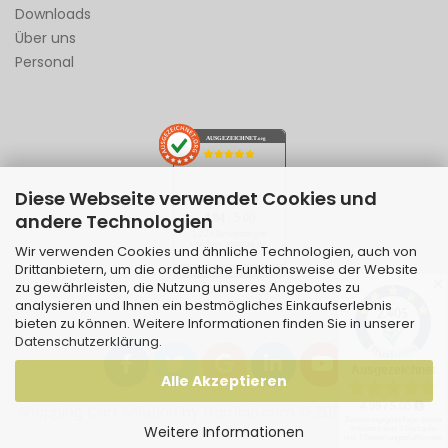
Downloads
Über uns
Personal
AUSGEZEICHNET
.org
Diese Webseite verwendet Cookies und
SEHR GUT
andere Technologien
4.94
/ 5.00
1.229 Bewertungen
von hier, amazon.de,
Wir verwenden Cookies und ähnliche Technologien, auch von
ebay.de
Drittanbietern, um die ordentliche Funktionsweise der Website
Hinweis zu den Bewertungen
✕
zu gewährleisten, die Nutzung unseres Angebotes zu
analysieren und Ihnen ein bestmögliches Einkaufserlebnis
bieten zu können. Weitere Informationen finden Sie in unserer
Datenschutzerklärung
.
Alle Akzeptieren
Shopping Cart Solution
by Gambio.com © 2026 | Template
Weitere Informationen
von
JungCreative
.